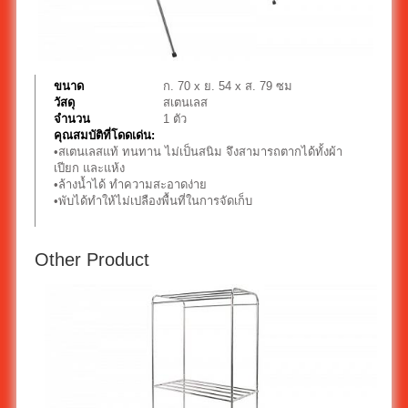
ขนาด
ก. 70 x ย. 54 x ส. 79 ซม
วัสดุ
สเตนเลส
จำนวน
1 ตัว
คุณสมบัติที่โดดเด่น:
•
สเตนเลสแท้ ทนทาน ไม่เป็นสนิม จึงสามารถตากได้ทั้งผ้า
เปียก และแห้ง
•
ล้างน้ำได้ ทำความสะอาดง่าย
•
พับได้ทำให้ไม่เปลืองพื้นที่ในการจัดเก็บ
Other Product