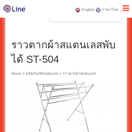
English
ภาษาไทย
ราวตากผ้าสแตนเลสพับ
ได้ ST-504
Home
>
ผลิตภัณฑ์สแตนเลส
>
ราวตากผ้าสแตนเลส