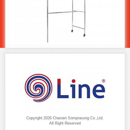
ราวตากผ้าสแตนเลสทีสมาร์ท ST-553
Copyright 2026 Charoen Somprasong Co.,Ltd.
All Right Reserved