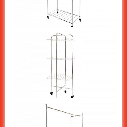
ราวตากผ้าสแตนเลสตัว U มีล้อ ST-540
ราวตากผ้าสแตนเลสพับได้ ST-554