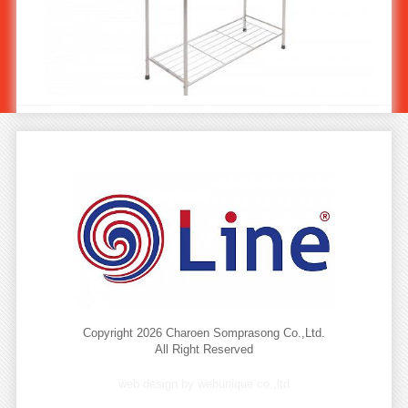
ราวตากผ้าสแตนเลส ST-505
Copyright 2026 Charoen Somprasong Co.,Ltd.
All Right Reserved
web design by webunique co.,ltd