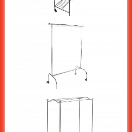
ราวแขวนสูทหรือชุดยาว ST-550
ราวตากผ้าสแตนเลส : ราวเดี่ยวตรงมีห่วง มีล้อ ST-507/1