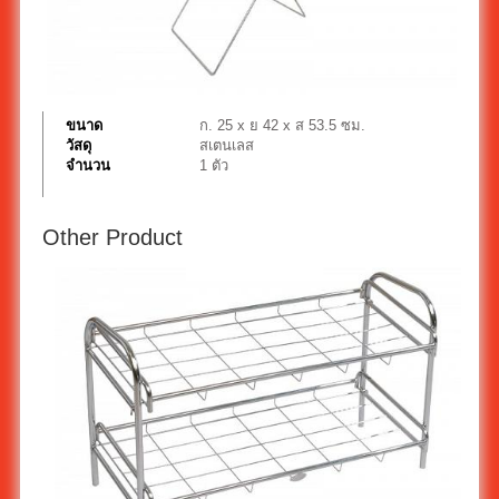
ขนาด
ก. 25 x ย 42 x ส 53.5 ซม.
วัสดุ
สเตนเลส
จำนวน
1 ตัว
Other Product