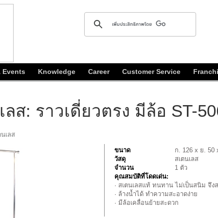
 Events
Knowledge
Career
Customer Service
Franch
ส: ราวเดี่ยวตรง มีล้อ ST-50
ตนเลส
ขนาด
ก. 126 x ย. 50 
วัสดุ
สเตนเลส
จำนวน
1 ตัว
คุณสมบัติที่โดดเด่น:
· สเตนเลสแท้ ทนทาน ไม่เป็นสนิม จึงส
· ล้างน้ำได้ ทำความสะอาดง่าย
· มีล้อเคลื่อนย้ายสะดวก