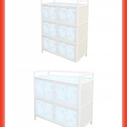
ตู้อลูมิเนียม 3 ชั้น - ดอกไม้ AL-782/3