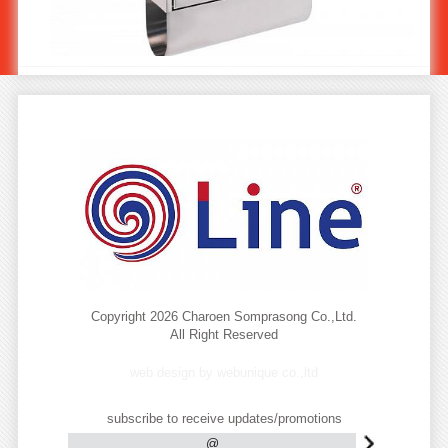
ตู้จดหมายสแตนเลส 304 ใหญ่ MS-901/2
Copyright 2026 Charoen Somprasong Co.,Ltd.
All Right Reserved
web design by webunique co.,ltd
subscribe to receive updates/promotions