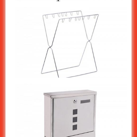
กรงสัตว์เลี้ยงสแตนเลส : ทรงเหลี่ยม ST-492 & ST-493
ที่แขวนถุงขยะสแตนเลสแบบพับได้ ST-921