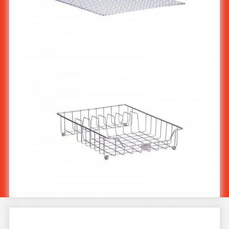
ตะแกรงปิ้งย่างสแตนเลส ขนาด 30x40 ซม. ST-904/1
ตะกร้าสแตนเลสใส่จานชนิดมีช่องใส่จาน ST-712/1