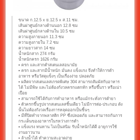
ขนาด ก.12.5 x ย.12.5 x ส.11 ซม.
เส้นผ่าศูนย์กลางด้านนอก 12.8 ซม
เส้นผ่าศูนย์กลางด้านใน 10.5 ซม
ความสูงภายนอก 11.3 ซม
ความสูงภายใน 7.2 ซม
ความยาวสาก 14 ซม
น้ำหนักสาก 274 กรัม
น้ำหนักครก 1626 กรัม
• ครก และสากตำสเตนเลสอนามัย
• ครก และสากมีน้ำหนัก มั่นคง แข็งแรง จึงทำให้การตำ
อาหาร หรือวัสดุแข็งๆ เป็นเรื่องง่าย ปลอดภัย
• ผลิตจากสเตนเลสเกรดพิเศษ 304 สามารถสัมผัสกับอาหาร
ได้ ไม่มีพิษ และไม่ต้องกังวลครกแตกหัก หรือขึ้นรา หรือเน่า
เปื่อย
• สามารถใช้ได้กับการทำอาหาร หรือแม้กระทั่งการตำยา
• ตัวครกขึ้นรูปจากสเตนเลสชิ้นเดียว ไม่มีการต่อ-ประกอบ ดัง
นั้นไม่ต้องกังวลเรื่องการหลุดออกเป็นชิ้นๆ
• มีที่ปิดทำจากพลาสติก PP ซึ่งปลอดภัย และสามารถกันการ
กระเด็นของอาหารในรหว่างการตำ
• แข็งแรง ทนทาน ไม่เป็นสนิม รับน้ำหนักได้ดี อายุการใช้
งานยาวนาน
• ล้างน้ำได้ ทำความสะอาดง่าย