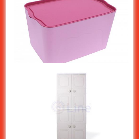
กล่องพลาสติกขนาดใหญ่ สีชมพู PL-002/3-PN