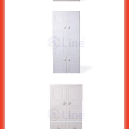
ตู้เสื้อผ้าพลาสติก 2 ชั้น สีน้ำตาล PL-003/2-BR
ตู้เสื้อผ้าพลาสติก 2 ชั้น สีขาว PL-003/2-WH