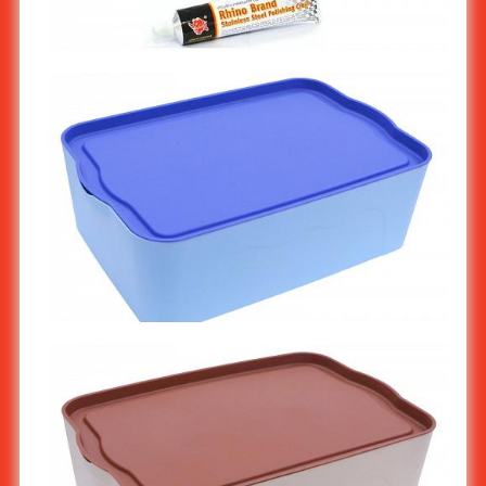
ครีมทำความสะอาด-ขัดเงาสแตนเลสและโลหะ ตราแรด CH-121/2
กล่องพลาสติกขนาดกลาง สีฟ้า PL-002/2-BL