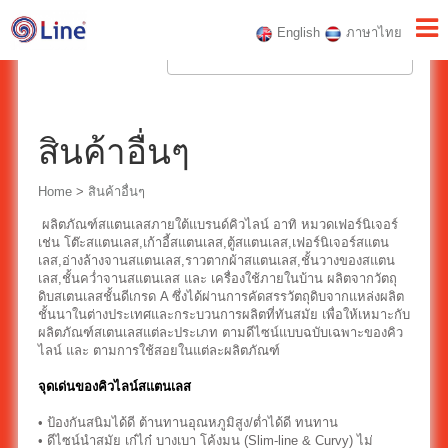
English
ภาษาไทย
สินค้าอื่นๆ
Home
>
สินค้าอื่นๆ
ผลิตภัณฑ์สแตนเลสภายใต้แบรนด์คิวไลน์ อาทิ หมวดเฟอร์นิเจอร์
เช่น โต๊ะสแตนเลส,เก้าอี้สแตนเลส,ตู้สแตนเลส,เฟอร์นิเจอร์สแตน
เลส,อ่างล้างจานสแตนเลส,ราวตากผ้าสแตนเลส,ชั้นวางของสแตน
เลส,ชั้นคว่ำจานสแตนเลส และ เครื่องใช้ภายในบ้าน ผลิตจากวัตถุ
ดิบสเตนเลสชั้นดีเกรด A ซึ่งได้ผ่านการคัดสรรวัตถุดิบจากแหล่งผลิต
ชั้นนาในต่างประเทศและกระบวนการผลิตที่ทันสมัย เพื่อให้เหมาะกับ
ผลิตภัณฑ์สเตนเลสแต่ละประเภท ตามดีไซน์แบบฉบับเฉพาะของคิว
ไลน์ และ ตามการใช้สอยในแต่ละผลิตภัณฑ์
จุดเด่นของคิวไลน์สแตนเลส
• ป้องกันสนิมได้ดี ต้านทานอุณหภูมิสูง/ต่ำได้ดี ทนทาน
• ดีไซน์นำสมัย เก๋ไก๋ บางเบา โค้งมน (Slim‐line & Curvy) ไม่